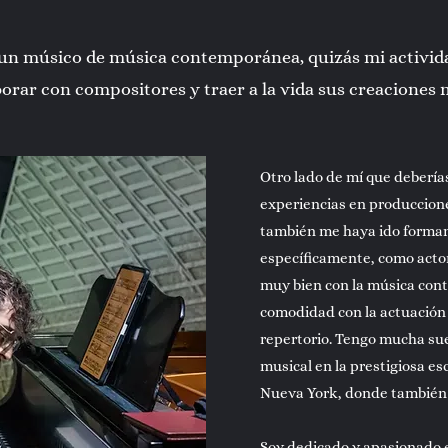
un músico de música contemporánea, quizás mi activida
borar con compositores y traer a la vida sus creaciones 
Otro lado de mí que debería
experiencias en produccion
también me haya ido forman
específicamente, como actor
muy bien con la música con
comodidad con la actuación 
repertorio. Tengo mucha sue
musical en la prestigiosa e
Nueva York, donde también 
Soy dedicado y apasionado e