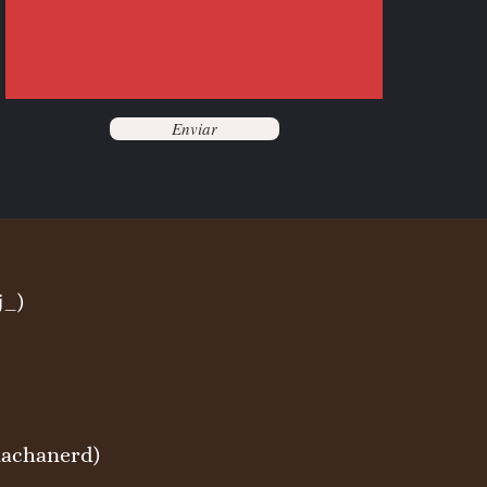
Enviar
j_)
nachanerd)